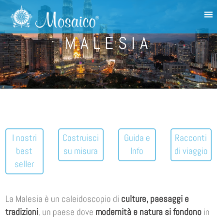
MALESIA
I nostri
Costruisci
Guida e
Racconti
best
su misura
Info
di viaggio
seller
La Malesia è un caleidoscopio di
culture, paesaggi e
tradizioni
, un paese dove
modernità e natura si fondono
in