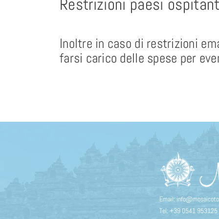
Restrizioni paesi ospitant
Inoltre in caso di restrizioni e
farsi carico delle spese per even
Email:
info@mosaicotou
Tel:
+39 0541 953125