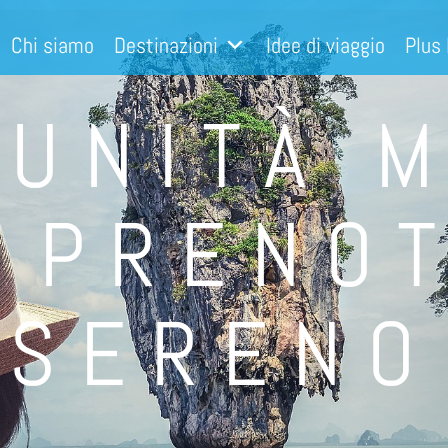
Chi siamo
Destinazioni
Idee di viaggio
Plus
UNITÀ 
 PRENO
SERENO