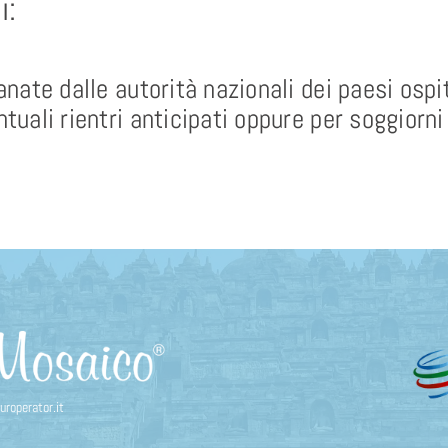
i:
manate dalle autorità nazionali dei paesi osp
tuali rientri anticipati oppure per soggiorni
roperator.it