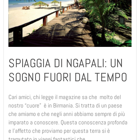
SPIAGGIA DI NGAPALI: UN
SOGNO FUORI DAL TEMPO
Cari amici, chi legge il magazine sa che molto del
nostro “cuore” è in Birmania. Si tratta di un paese
che amiamo e che negli anni abbiamo sempre di più
imparato a conoscere. Questa conoscenza profonda
e l’affetto che proviamo per questa terra si è
tramutato in viaggi fantastici che,…