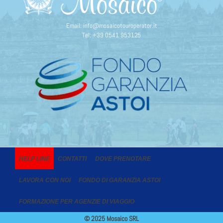
Email:
info@mosaicotouroperator.it
Tel:
+39 0541 953125
HELP LINE
CONTATTI
DOVE PRENOTARE
LAVORA CON NOI
FONDO DI GARANZIA ASTOI
FORMAZIONE PER AGENZIE DI VIAGGIO
© 2025 Mosaico SRL