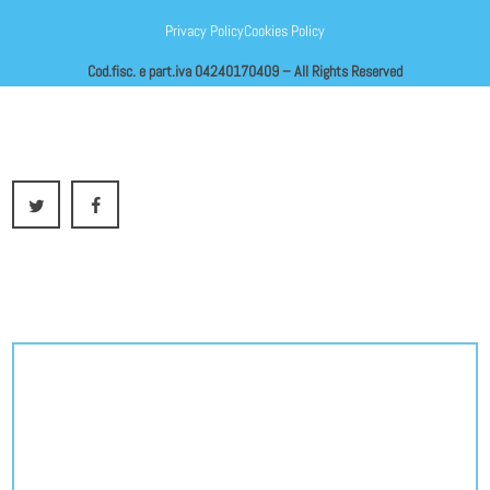
Privacy Policy
Cookies Policy
Cod.fisc. e part.iva 04240170409 – All Rights Reserved